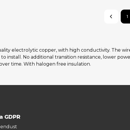
1
lity electrolytic copper, with high conductivity. The w
install. No additional transition resistance, lower powe
over time. With halogen free insulation.
ja GDPR
hendust