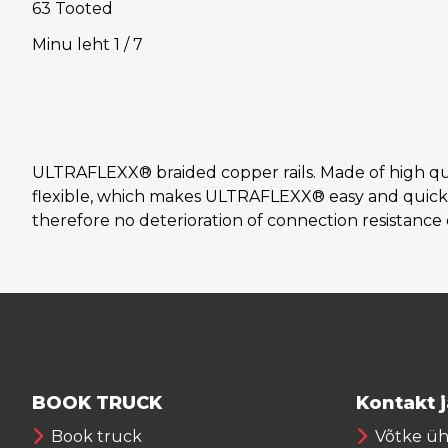
63 Tooted
Minu leht
1
/
7
ULTRAFLEXX® braided copper rails. Made of high qua
flexible, which makes ULTRAFLEXX® easy and quick to 
therefore no deterioration of connection resistance 
BOOK TRUCK
Kontakt 
Book truck
Võtke ü