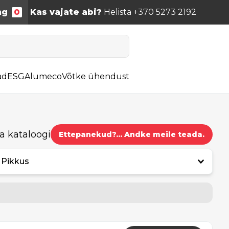
ng
0
Kas vajate abi?
Helista +370 5273 2192
ad
ESG
Alumeco
Võtke ühendust
a kataloogi
Ettepanekud?... Andke meile teada.
Pikkus