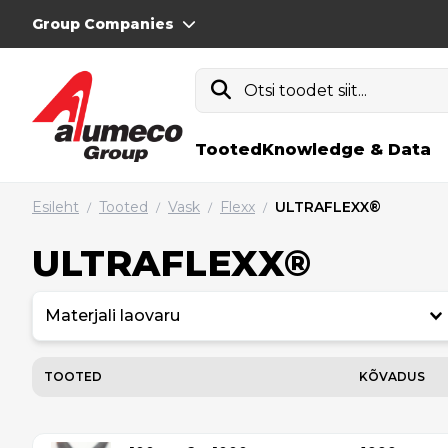
Group Companies
Otsi toodet siit...
Tooted
Knowledge & Data
Esileht
Tooted
Vask
Flexx
ULTRAFLEXX®
/
/
/
/
ULTRAFLEXX®
Materjali laovaru
TOOTED
KÕVADUS