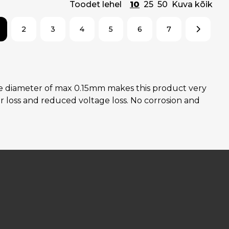
Toodet lehel
10
25
50
Kuva kõik
2
3
4
5
6
7
ire diameter of max 0.15mm makes this product very
r loss and reduced voltage loss. No corrosion and