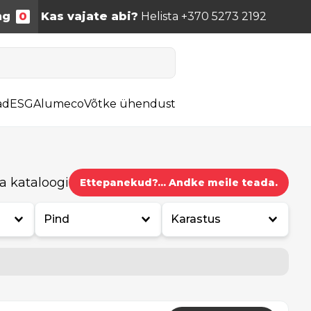
ng
0
Kas vajate abi?
Helista +370 5273 2192
ad
ESG
Alumeco
Võtke ühendust
a kataloogi
Ettepanekud?... Andke meile teada.
Pind
Karastus