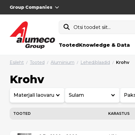
Group Companies
Otsi toodet siit...
Tooted
Knowledge & Data
Esileht
Tooted
Alumiinium
Lehed/plaadid
Krohv
/
/
/
/
Krohv
Materjali laovaru
Sulam
Pak
TOOTED
KARASTUS