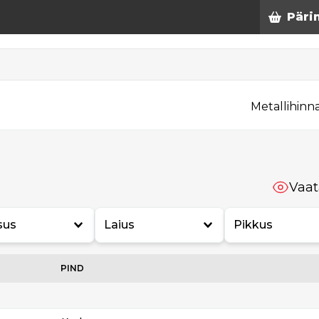
Päri
Metallihinn
Vaat
sus
Laius
Pikkus
PIND