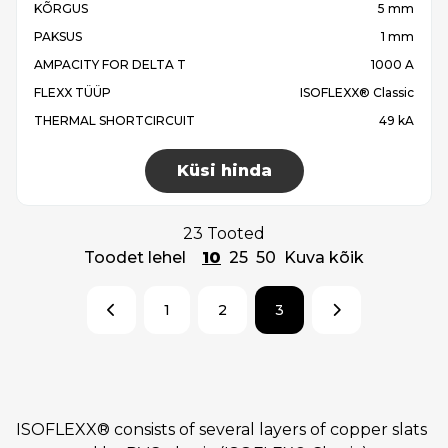
KÕRGUS
5 mm
PAKSUS
1 mm
AMPACITY FOR DELTA T
1000 A
FLEXX TÜÜP
ISOFLEXX® Classic
THERMAL SHORTCIRCUIT
49 kA
Küsi hinda
23 Tooted
Toodet lehel
10
25
50
Kuva kõik
1
2
3
ISOFLEXX® consists of several layers of copper slats