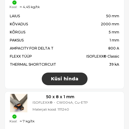
Kaal:
≈ 4,45 kg/tk
LAIUS
50 mm
KÕVADUS
2000 mm
KÕRGUS
5 mm
PAKSUS
1 mm
AMPACITY FOR DELTA T
800 A
FLEXX TÜÜP
ISOFLEXX® Classic
THERMAL SHORTCIRCUIT
39 kA
Küsi hinda
50 x 8 x 1 mm
ISOFLEXX®
-
CW004A, Cu-ETP
Materjali kood:
1111240
Kaal:
≈ 7 kg/tk