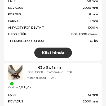
LAIUS
50 mm
KÕVADUS
2000 mm
KÕRGUS
8 mm
PAKSUS
1 mm
AMPACITY FOR DELTA T
1000 A
FLEXX TÜÜP
ISOFLEXX® Classic
THERMAL SHORTCIRCUIT
62 kA
Küsi hinda
63 x 5 x 1 mm
ISOFLEXX®
-
CW004A, Cu-ETP
Materjali kood:
1111245
Kaal:
≈ 5,61 kg/tk
LAIUS
63 mm
KÕVADUS
2000 mm