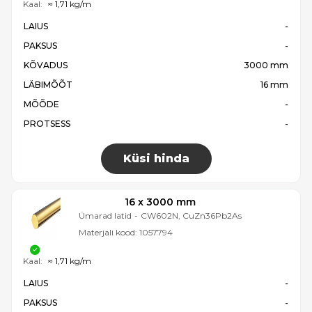
Kaal:
≈ 1,71 kg/m
LAIUS
-
PAKSUS
-
KÕVADUS
3000 mm
LÄBIMÕÕT
16 mm
MÕÕDE
-
PROTSESS
-
Küsi hinda
16 x 3000 mm
Ümarad latid
-
CW602N, CuZn36Pb2As
Materjali kood:
1057794
Kaal:
≈ 1,71 kg/m
LAIUS
-
PAKSUS
-