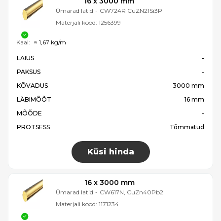
16 x 3000 mm
Ümarad latid
-
CW724R CuZN21Si3P
Materjali kood:
1256399
Kaal:
≈ 1,67 kg/m
LAIUS
-
PAKSUS
-
KÕVADUS
3000 mm
LÄBIMÕÕT
16 mm
MÕÕDE
-
PROTSESS
Tõmmatud
Küsi hinda
16 x 3000 mm
Ümarad latid
-
CW617N, CuZn40Pb2
Materjali kood:
1171234