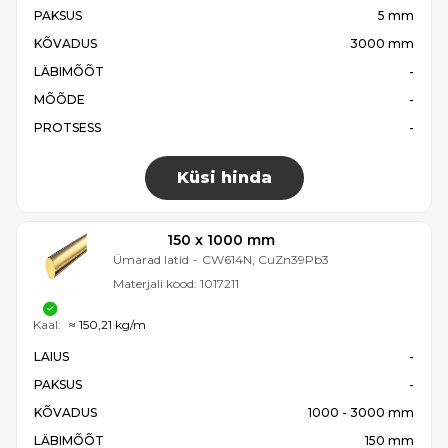
PAKSUS
5 mm
KÕVADUS
3000 mm
LÄBIMÕÕT
-
MÕÕDE
-
PROTSESS
-
Küsi hinda
150 x 1000 mm
Ümarad latid
-
CW614N, CuZn39Pb3
Materjali kood:
1017211
Kaal:
≈ 150,21 kg/m
LAIUS
-
PAKSUS
-
KÕVADUS
1000 - 3000 mm
LÄBIMÕÕT
150 mm