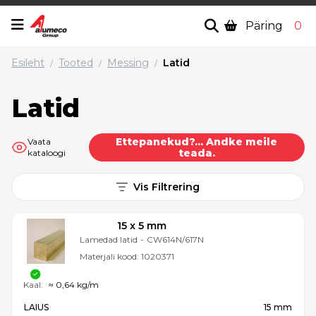
Päring
0
Esileht
Tooted
Messing
Latid
/
/
/
Latid
Ettepanekud?... Andke meile
Vaata
teada.
kataloogi
Vis Filtrering
15 x 5 mm
Lamedad latid
-
CW614N/617N
Materjali kood:
1020371
Kaal:
≈ 0,64 kg/m
LAIUS
15 mm