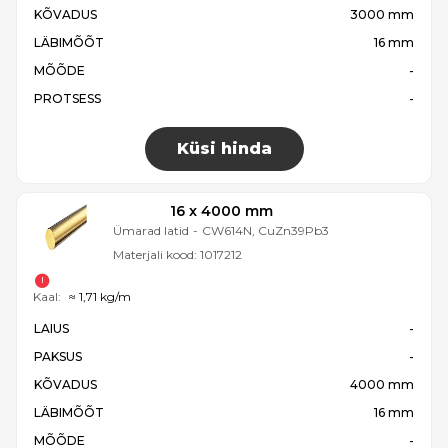
KÕVADUS
3000 mm
LÄBIMÕÕT
16 mm
MÕÕDE
-
PROTSESS
-
Küsi hinda
16 x 4000 mm
Ümarad latid
-
CW614N, CuZn39Pb3
Materjali kood:
1017212
Kaal:
≈ 1,71 kg/m
LAIUS
-
PAKSUS
-
KÕVADUS
4000 mm
LÄBIMÕÕT
16 mm
MÕÕDE
-