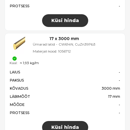
PROTSESS
-
Küsi hinda
17 x 3000 mm
Ümarad latid
-
CW614N, CuZn39Pb3
Materjali kood:
1056712
Kaal:
≈ 1,93 kg/m
LAIUS
-
PAKSUS
-
KÕVADUS
3000 mm
LÄBIMÕÕT
17 mm
MÕÕDE
-
PROTSESS
-
Küsi hinda