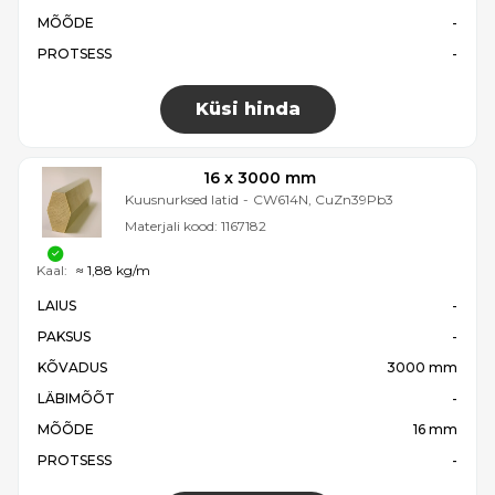
MÕÕDE
-
PROTSESS
-
Küsi hinda
16 x 3000 mm
Kuusnurksed latid
-
CW614N, CuZn39Pb3
Materjali kood:
1167182
Kaal:
≈ 1,88 kg/m
LAIUS
-
PAKSUS
-
KÕVADUS
3000 mm
LÄBIMÕÕT
-
MÕÕDE
16 mm
PROTSESS
-