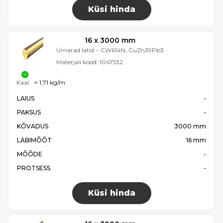
Küsi hinda
16 x 3000 mm
Ümarad latid
-
CW614N, CuZn39Pb3
Materjali kood:
1047532
Kaal:
≈ 1,71 kg/m
LAIUS
-
PAKSUS
-
KÕVADUS
3000 mm
LÄBIMÕÕT
16 mm
MÕÕDE
-
PROTSESS
-
Küsi hinda