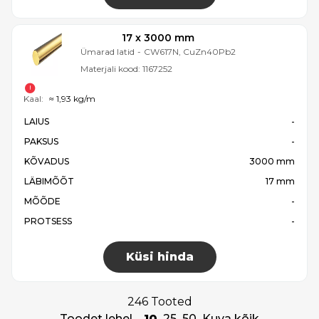
17 x 3000 mm
Ümarad latid
-
CW617N, CuZn40Pb2
Materjali kood:
1167252
Kaal:
≈ 1,93 kg/m
LAIUS
-
PAKSUS
-
KÕVADUS
3000 mm
LÄBIMÕÕT
17 mm
MÕÕDE
-
PROTSESS
-
Küsi hinda
246 Tooted
Toodet lehel
10
25
50
Kuva kõik