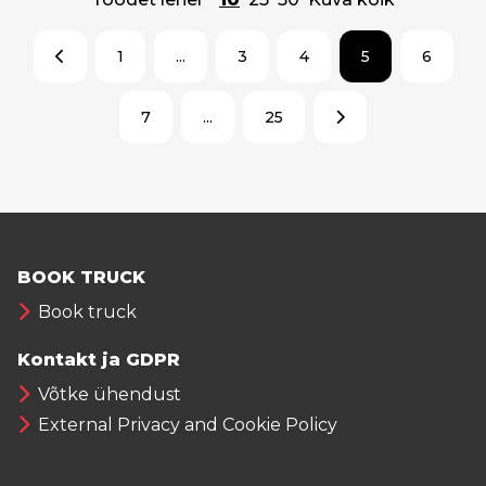
1
...
3
4
5
6
7
...
25
BOOK TRUCK
Book truck
Kontakt ja GDPR
Võtke ühendust
External Privacy and Cookie Policy