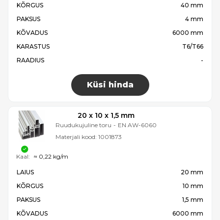
KÕRGUS
40 mm
PAKSUS
4 mm
KÕVADUS
6000 mm
KARASTUS
T6/T66
RAADIUS
-
Küsi hinda
20 x 10 x 1,5 mm
Ruudukujuline toru
-
EN AW-6060
Materjali kood:
1001873
Kaal:
≈ 0,22 kg/m
LAIUS
20 mm
KÕRGUS
10 mm
PAKSUS
1,5 mm
KÕVADUS
6000 mm