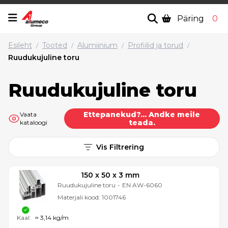
Päring
0
Esileht
Tooted
Alumiinium
Profiilid ja torud
/
/
/
/
Ruudukujuline toru
Ruudukujuline toru
Ettepanekud?... Andke meile
Vaata
teada.
kataloogi
Vis Filtrering
150 x 50 x 3 mm
Ruudukujuline toru
-
EN AW-6060
Materjali kood:
1001746
Kaal:
≈ 3,14 kg/m