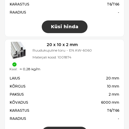
KARASTUS
T6/T66
RAADIUS
-
Küsi hinda
20 x 10 x 2 mm
Ruudukujuline toru
-
EN AW-6060
Materjali kood:
1001874
Kaal:
≈ 0,28 kg/m
LAIUS
20 mm
KÕRGUS
10 mm
PAKSUS
2 mm
KÕVADUS
6000 mm
KARASTUS
T6/T66
RAADIUS
-