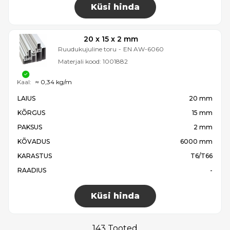
Küsi hinda
20 x 15 x 2 mm
Ruudukujuline toru
-
EN AW-6060
Materjali kood:
1001882
Kaal:
≈ 0,34 kg/m
LAIUS
20 mm
KÕRGUS
15 mm
PAKSUS
2 mm
KÕVADUS
6000 mm
KARASTUS
T6/T66
RAADIUS
-
Küsi hinda
143 Tooted