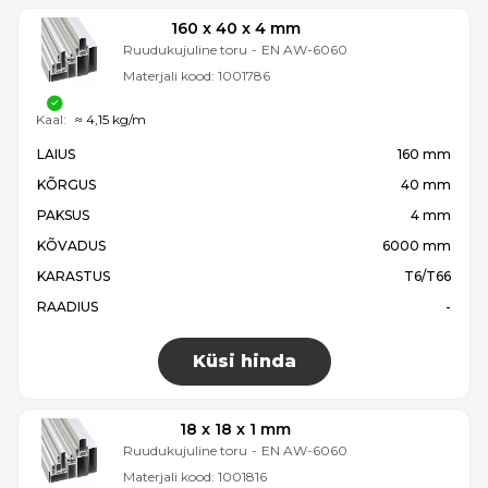
160 x 40 x 4 mm
Ruudukujuline toru
-
EN AW-6060
Materjali kood:
1001786
Kaal:
≈ 4,15 kg/m
LAIUS
160 mm
KÕRGUS
40 mm
PAKSUS
4 mm
KÕVADUS
6000 mm
KARASTUS
T6/T66
RAADIUS
-
Küsi hinda
18 x 18 x 1 mm
Ruudukujuline toru
-
EN AW-6060
Materjali kood:
1001816