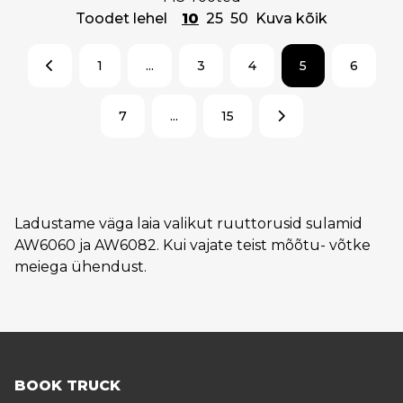
Toodet lehel
10
25
50
Kuva kõik
1
...
3
4
5
6
7
...
15
Ladustame väga laia valikut ruuttorusid sulamid
AW6060 ja AW6082. Kui vajate teist mõõtu- võtke
meiega ühendust.
BOOK TRUCK