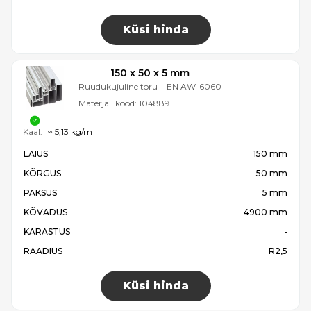
Küsi hinda
150 x 50 x 5 mm
Ruudukujuline toru
-
EN AW-6060
Materjali kood:
1048891
Kaal:
≈ 5,13 kg/m
LAIUS
150 mm
KÕRGUS
50 mm
PAKSUS
5 mm
KÕVADUS
4900 mm
KARASTUS
-
RAADIUS
R2,5
Küsi hinda