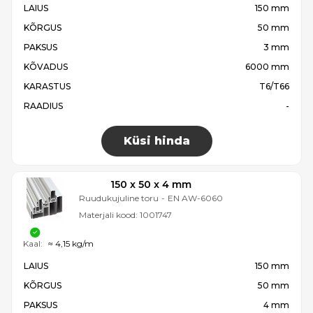
LAIUS
150 mm
KÕRGUS
50 mm
PAKSUS
3 mm
KÕVADUS
6000 mm
KARASTUS
T6/T66
RAADIUS
-
Küsi hinda
150 x 50 x 4 mm
Ruudukujuline toru
-
EN AW-6060
Materjali kood:
1001747
Kaal:
≈ 4,15 kg/m
LAIUS
150 mm
KÕRGUS
50 mm
PAKSUS
4 mm