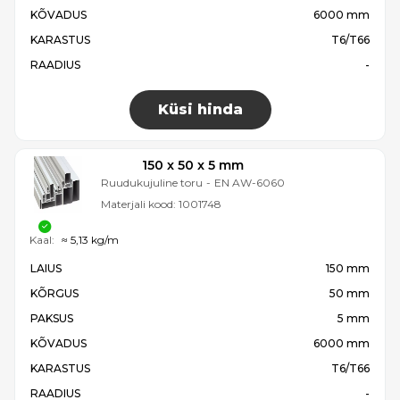
KÕVADUS
6000 mm
KARASTUS
T6/T66
RAADIUS
-
Küsi hinda
150 x 50 x 5 mm
Ruudukujuline toru
-
EN AW-6060
Materjali kood:
1001748
Kaal:
≈ 5,13 kg/m
LAIUS
150 mm
KÕRGUS
50 mm
PAKSUS
5 mm
KÕVADUS
6000 mm
KARASTUS
T6/T66
RAADIUS
-