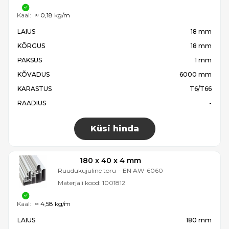
Kaal:
≈ 0,18 kg/m
LAIUS
18 mm
KÕRGUS
18 mm
PAKSUS
1 mm
KÕVADUS
6000 mm
KARASTUS
T6/T66
RAADIUS
-
Küsi hinda
180 x 40 x 4 mm
Ruudukujuline toru
-
EN AW-6060
Materjali kood:
1001812
Kaal:
≈ 4,58 kg/m
LAIUS
180 mm