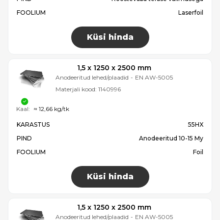
FOOLIUM
Laserfoil
Küsi hinda
1,5 x 1250 x 2500 mm
Anodeeritud lehed/plaadid
-
EN AW-5005
Materjali kood:
1140996
Kaal:
≈ 12,66 kg/tk
KARASTUS
55HX
PIND
Anodeeritud 10-15 My
FOOLIUM
Foil
Küsi hinda
1,5 x 1250 x 2500 mm
Anodeeritud lehed/plaadid
-
EN AW-5005