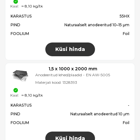
Kaal:
≈ 8,10 kg/tk
KARASTUS
55HX
PIND
Naturaalselt anodeeritud 10–15 µm
FOOLIUM
Foil
Küsi hinda
1,5 x 1000 x 2000 mm
Anodeeritud lehed/plaadid
-
EN AW-5005
Materjali kood:
1328393
Kaal:
≈ 8,10 kg/tk
KARASTUS
-
PIND
Naturaalselt anodeeritud 10 μm
FOOLIUM
Foil
Küsi hinda