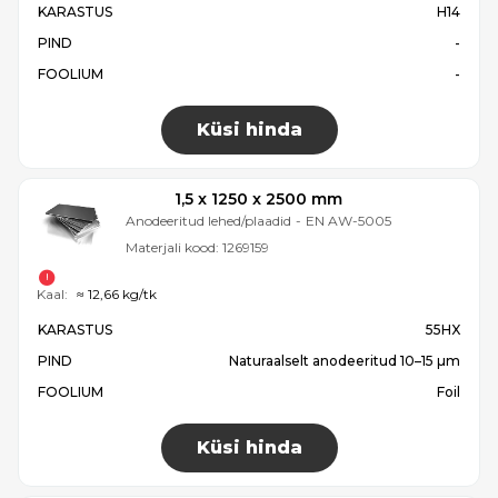
KARASTUS
H14
PIND
-
FOOLIUM
-
Küsi hinda
1,5 x 1250 x 2500 mm
Anodeeritud lehed/plaadid
-
EN AW-5005
Materjali kood:
1269159
Kaal:
≈ 12,66 kg/tk
KARASTUS
55HX
PIND
Naturaalselt anodeeritud 10–15 µm
FOOLIUM
Foil
Küsi hinda