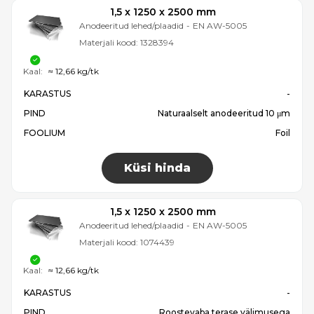
1,5 x 1250 x 2500 mm
Anodeeritud lehed/plaadid
-
EN AW-5005
Materjali kood:
1328394
Kaal:
≈ 12,66 kg/tk
KARASTUS
-
PIND
Naturaalselt anodeeritud 10 μm
FOOLIUM
Foil
Küsi hinda
1,5 x 1250 x 2500 mm
Anodeeritud lehed/plaadid
-
EN AW-5005
Materjali kood:
1074439
Kaal:
≈ 12,66 kg/tk
KARASTUS
-
PIND
Roostevaba terase välimusega