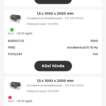
1,5 x 1000 x 2000 mm
Anodeeritud lehed/plaadid
-
EN AW-5005
Materjali kood:
1140995
Kaal:
≈ 8,10 kg/tk
KARASTUS
55HX
PIND
Anodeeritud 10-15 My
FOOLIUM
Foil
Küsi hinda
1,5 x 1000 x 2000 mm
Anodeeritud lehed/plaadid
-
EN AW-5005
Materjali kood:
1000357
Kaal:
≈ 8,10 kg/tk