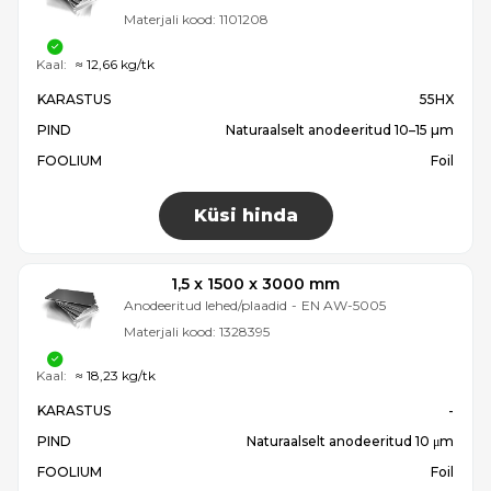
Materjali kood:
1101208
Kaal:
≈ 12,66 kg/tk
KARASTUS
55HX
PIND
Naturaalselt anodeeritud 10–15 µm
FOOLIUM
Foil
Küsi hinda
1,5 x 1500 x 3000 mm
Anodeeritud lehed/plaadid
-
EN AW-5005
Materjali kood:
1328395
Kaal:
≈ 18,23 kg/tk
KARASTUS
-
PIND
Naturaalselt anodeeritud 10 μm
FOOLIUM
Foil