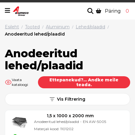
Päring
0
Esileht
Tooted
Alumiinium
Lehed/plaadid
/
/
/
/
Anodeeritud lehed/plaadid
Anodeeritud
lehed/plaadid
Ettepanekud?... Andke meile
Vaata
teada.
kataloogi
Vis Filtrering
1,5 x 1000 x 2000 mm
Anodeeritud lehed/plaadid
-
EN AW-5005
Materjali kood:
1101202