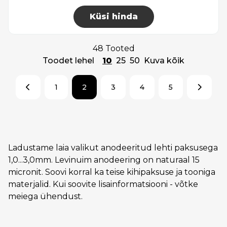
Küsi hinda
48 Tooted
Toodet lehel
10
25
50
Kuva kõik
1
2
3
4
5
Ladustame laia valikut anodeeritud lehti paksusega
1,0...3,0mm. Levinuim anodeering on naturaal 15
micronit. Soovi korral ka teise kihipaksuse ja tooniga
materjalid. Kui soovite lisainformatsiooni - võtke
meiega ühendust.