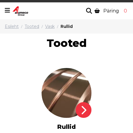
Päring
0
Esileht
Tooted
Vask
Rullid
/
/
/
Tooted
Rullid